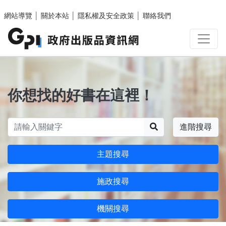
跳至主要內容區塊
網站導覽
│
關於本站
│
隱私權及安全政策
│
聯絡我們
你想找的好書在這裡！
搜尋
進階搜尋
主題搜尋
施政搜尋
機關搜尋