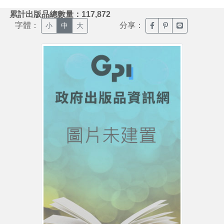
:::
累計出版品總數量：117,872
字體：
分享：
臉書分享(另開新視窗)
噗浪分享(另開新視
Line分享(另
小
中
大