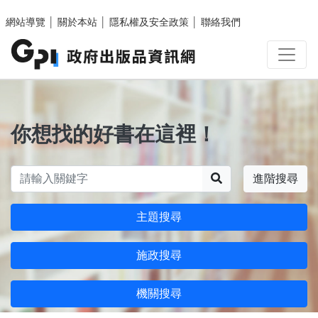
跳至主要內容區塊
網站導覽
│
關於本站
│
隱私權及安全政策
│
聯絡我們
你想找的好書在這裡！
搜尋
進階搜尋
主題搜尋
施政搜尋
機關搜尋