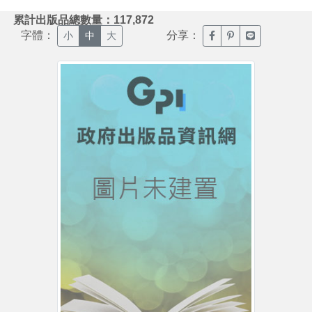
:::
累計出版品總數量：117,872
字體：
分享：
臉書分享(另開新視窗)
噗浪分享(另開新視
Line分享(另
小
中
大