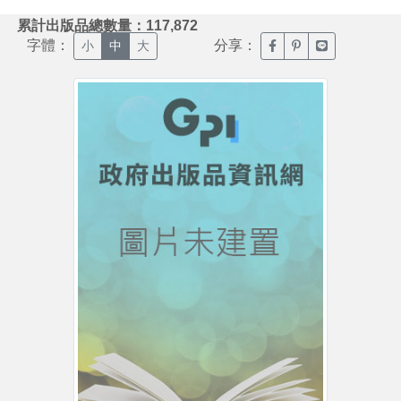
:::
累計出版品總數量：117,872
字體：
分享：
臉書分享(另開新視窗)
噗浪分享(另開新視
Line分享(另
小
中
大