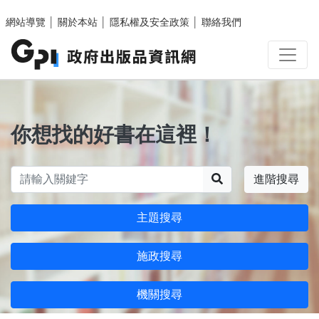
跳至主要內容區塊
網站導覽
│
關於本站
│
隱私權及安全政策
│
聯絡我們
你想找的好書在這裡！
搜尋
進階搜尋
主題搜尋
施政搜尋
機關搜尋