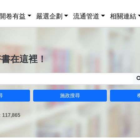
開卷有益
嚴選企劃
流通管道
相關連結
好書在這裡！
尋
施政搜尋
17,865