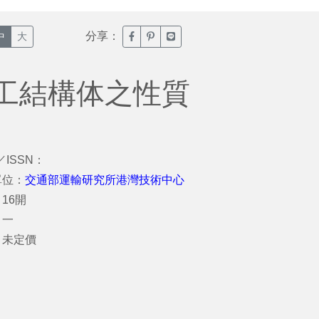
分享：
臉書分享(另開新視窗)
噗浪分享(另開新視窗)
Line分享(另開新視窗)
中
大
工結構体之性質
／ISSN：
單位：
交通部運輸研究所港灣技術中心
16開
：一
：未定價