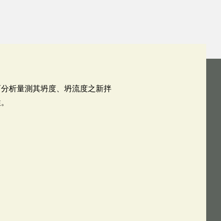
而分析量測其坍度、坍流度之新拌
性。