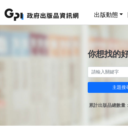
跳至主要內容區塊
:::
出版動態
你想找的
主題搜
累計出版品總數量：1