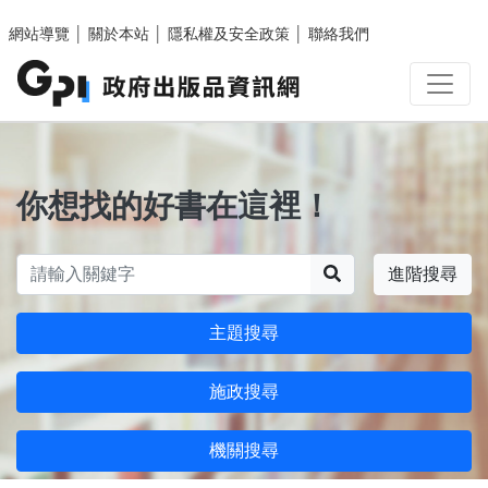
跳至主要內容區塊
網站導覽
│
關於本站
│
隱私權及安全政策
│
聯絡我們
你想找的好書在這裡！
搜尋
進階搜尋
主題搜尋
施政搜尋
機關搜尋