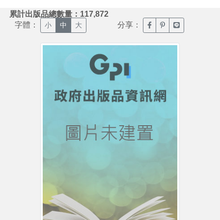
:::
累計出版品總數量：117,872
字體：
分享：
臉書分享(另開新視窗)
噗浪分享(另開新視
Line分享(另
小
中
大