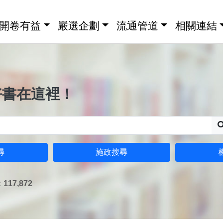
開卷有益
嚴選企劃
流通管道
相關連結
好書在這裡！
尋
施政搜尋
17,872