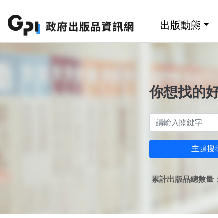
跳至主要內容區塊
:::
出版動態
你想找的
主題搜
累計出版品總數量：1