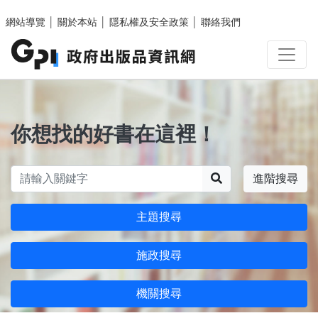
跳至主要內容區塊
網站導覽
│
關於本站
│
隱私權及安全政策
│
聯絡我們
你想找的好書在這裡！
搜尋
進階搜尋
主題搜尋
施政搜尋
機關搜尋