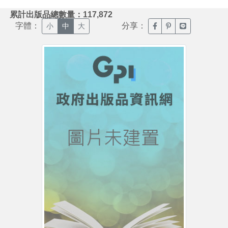
:::
累計出版品總數量：117,872
字體：
分享：
臉書分享(另開新視窗)
噗浪分享(另開新視
Line分享(另
小
中
大