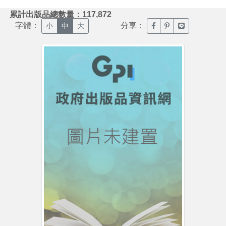
:::
累計出版品總數量：117,872
字體：
分享：
臉書分享(另開新視窗)
噗浪分享(另開新視
Line分享(另
小
中
大