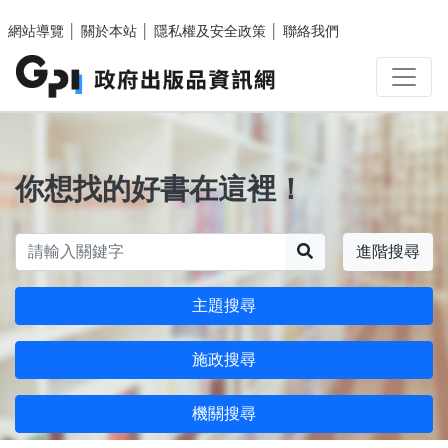
跳至主要內容區塊
網站導覽
│
關於本站
│
隱私權及安全政策
│
聯絡我們
你想找的好書在這裡！
搜尋
進階搜尋
主題搜尋
施政搜尋
機關搜尋