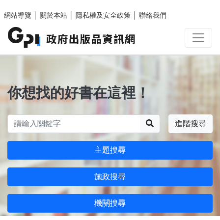
跳至主要內容區塊
網站導覽
│
關於本站
│
隱私權及安全政策
│
聯絡我們
你想找的好書在這裡！
搜尋
進階搜尋
主題搜尋
施政搜尋
機關搜尋