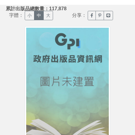
:::
累計出版品總數量：117,878
字體：
分享：
臉書分享(另開新視窗)
噗浪分享(另開新視
Line分享(另
小
中
大