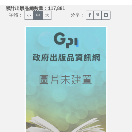
:::
累計出版品總數量：117,881
字體：
分享：
臉書分享(另開新視窗)
噗浪分享(另開新視
Line分享(另
小
中
大