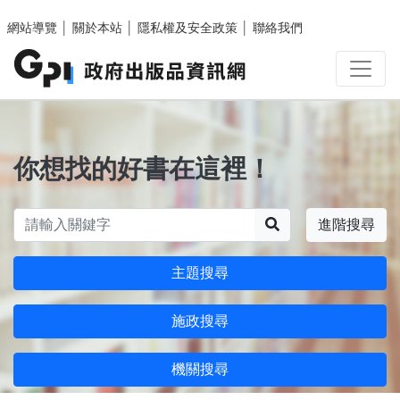
跳至主要內容區塊
網站導覽
│
關於本站
│
隱私權及安全政策
│
聯絡我們
你想找的好書在這裡！
搜尋
進階搜尋
主題搜尋
施政搜尋
機關搜尋