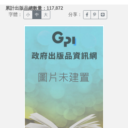
:::
累計出版品總數量：117,872
字體：
分享：
臉書分享(另開新視窗)
噗浪分享(另開新視
Line分享(另
小
中
大