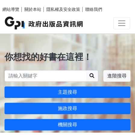
跳至主要內容區塊
網站導覽
│
關於本站
│
隱私權及安全政策
│
聯絡我們
你想找的好書在這裡！
搜尋
進階搜尋
主題搜尋
施政搜尋
機關搜尋