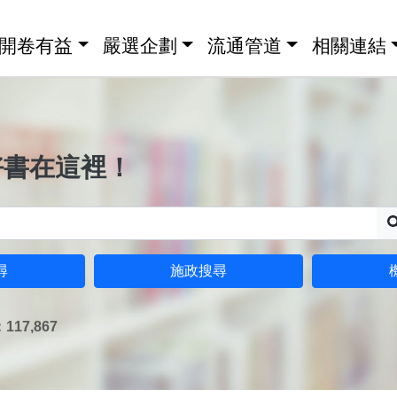
開卷有益
嚴選企劃
流通管道
相關連結
好書在這裡！
尋
施政搜尋
17,867