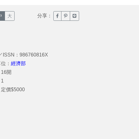
分享：
臉書分享(另開新視窗)
噗浪分享(另開新視窗)
Line分享(另開新視窗)
中
大
／ISSN：986760816X
單位：
經濟部
16開
1
定價$5000