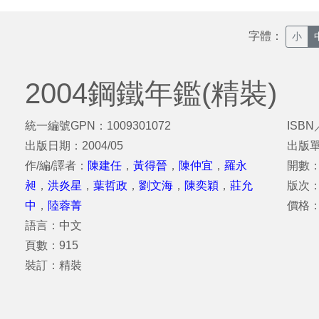
字體：
小
2004鋼鐵年鑑(精裝)
統一編號GPN：1009301072
ISBN
出版日期：2004/05
出版
作/編/譯者：
陳建任
，
黃得晉
，
陳仲宜
，
羅永
開數：
昶
，
洪炎星
，
葉哲政
，
劉文海
，
陳奕穎
，
莊允
版次：
中
，
陸蓉菁
價格：
語言：中文
頁數：915
裝訂：精裝