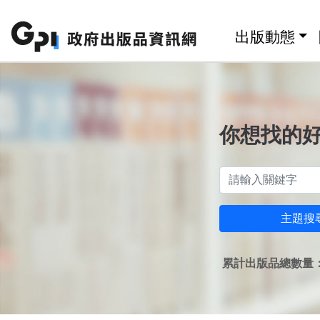
跳至主要內容區塊
:::
出版動態
你想找的
主題搜
累計出版品總數量：1