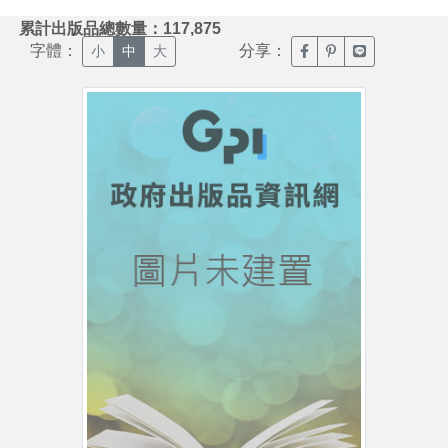
:::
累計出版品總數量：117,875
字體：
分享：
臉書分享(另開新視窗)
噗浪分享(另開新視
Line分享(另
小
中
大