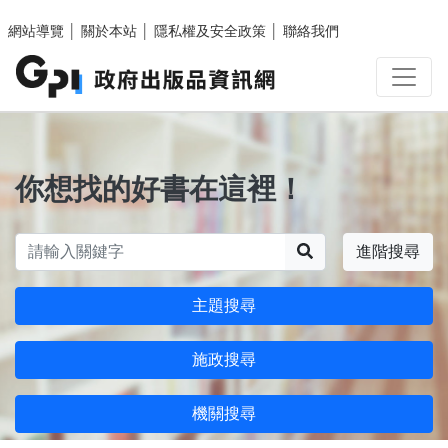
跳至主要內容區塊
網站導覽
│
關於本站
│
隱私權及安全政策
│
聯絡我們
你想找的好書在這裡！
搜尋
進階搜尋
主題搜尋
施政搜尋
機關搜尋