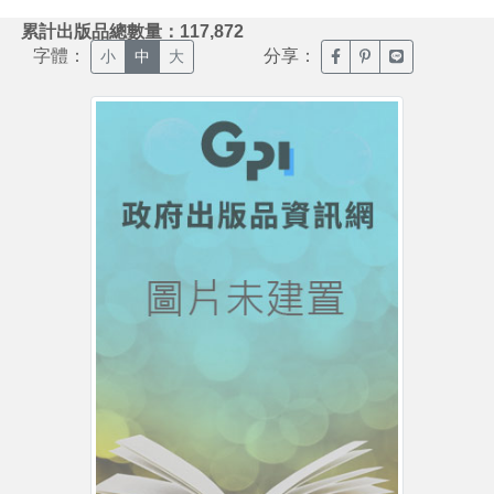
:::
累計出版品總數量：117,872
字體：
分享：
臉書分享(另開新視窗)
噗浪分享(另開新視
Line分享(另
小
中
大