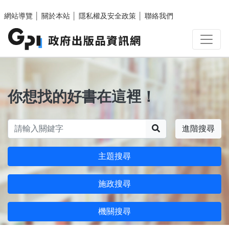
跳至主要內容區塊
網站導覽
│
關於本站
│
隱私權及安全政策
│
聯絡我們
你想找的好書在這裡！
搜尋
進階搜尋
主題搜尋
施政搜尋
機關搜尋