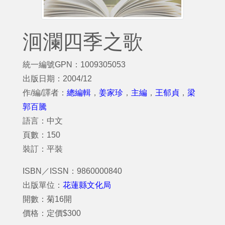
洄瀾四季之歌
統一編號GPN：1009305053
出版日期：2004/12
作/編/譯者：
總編輯
，
姜家珍
，
主編
，
王郁貞
，
梁
郭百騰
語言：中文
頁數：150
裝訂：平裝
ISBN／ISSN：9860000840
出版單位：
花蓮縣文化局
開數：菊16開
價格：定價$300