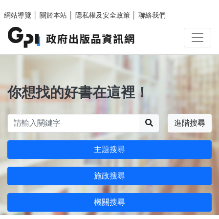
跳至主要內容區塊
網站導覽
│
關於本站
│
隱私權及安全政策
│
聯絡我們
你想找的好書在這裡！
搜尋
進階搜尋
主題搜尋
施政搜尋
機關搜尋