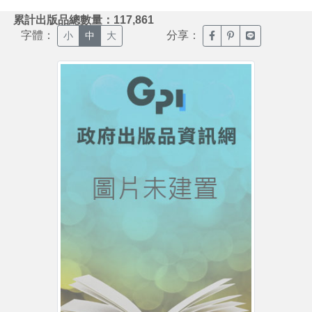
:::
累計出版品總數量：117,861
字體：
分享：
臉書分享(另開新視窗)
噗浪分享(另開新視
Line分享(另
小
中
大