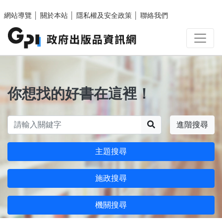
跳至主要內容區塊
網站導覽
│
關於本站
│
隱私權及安全政策
│
聯絡我們
你想找的好書在這裡！
搜尋
進階搜尋
主題搜尋
施政搜尋
機關搜尋