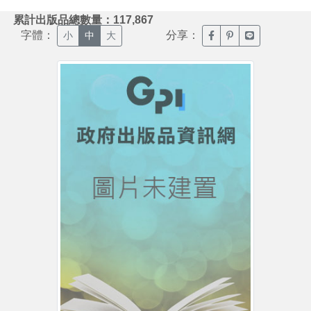
:::
累計出版品總數量：117,867
字體：
分享：
臉書分享(另開新視窗)
噗浪分享(另開新視
Line分享(另
小
中
大