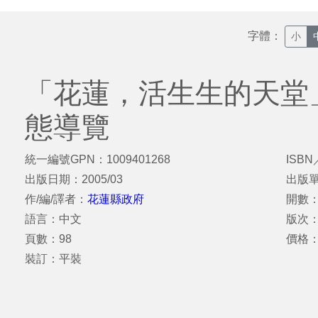
字體：
小
「花蓮，活生生的天堂
態導覽
統一編號GPN：1009401268
ISBN
出版日期：2005/03
出版
作/編/譯者：
花蓮縣政府
開數：
語言：中文
版次：
頁數：98
價格：
裝訂：平裝