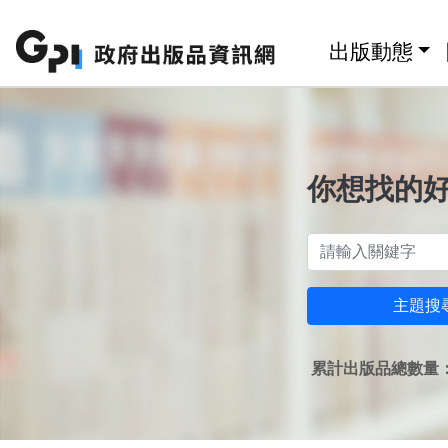
跳至主要內容區塊
:::
出版動態
你想找的
主題搜
累計出版品總數量：1