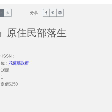
分享：
臉書分享(另開新視窗)
噗浪分享(另開新視窗)
Line分享(另開新視窗)
中
大
」原住民部落生
／ISSN：
單位：
花蓮縣政府
16開
1
定價$250