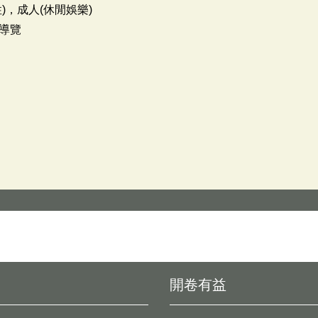
)，成人(休閒娛樂)
導覽
開卷有益