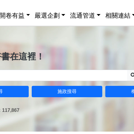
開卷有益
嚴選企劃
流通管道
相關連結
好書在這裡！
尋
施政搜尋
17,867