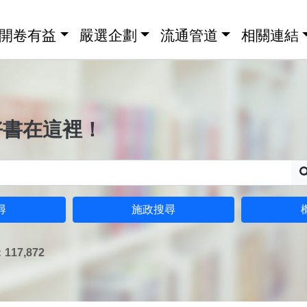
開卷有益
嚴選企劃
流通管道
相關連結
好書在這裡！
尋
施政搜尋
17,872