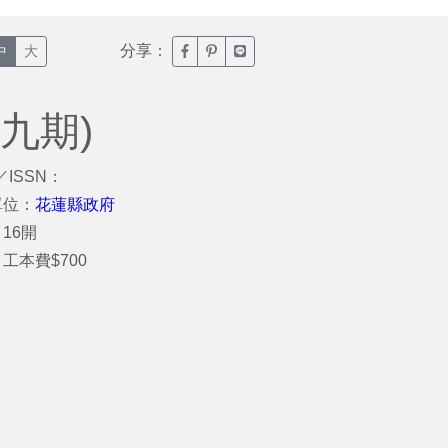
分享：
臉書分享(另開新視窗)
噗浪分享(另開新視窗)
Line分享(另開新視窗)
中
大
九期)
／ISSN：
單位：
花蓮縣政府
16開
工本費$700