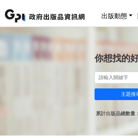
跳至主要內容區塊
:::
出版動態
你想找的
主題搜
累計出版品總數量：1