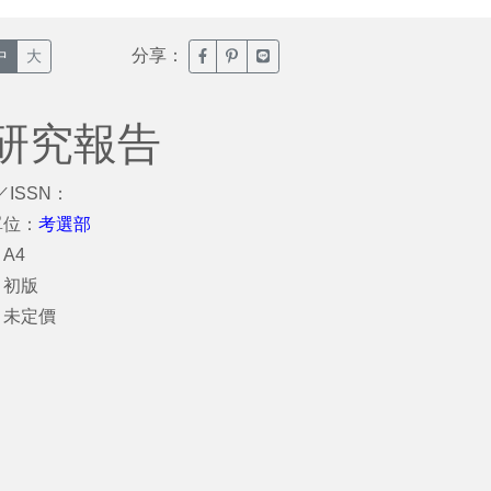
分享：
臉書分享(另開新視窗)
噗浪分享(另開新視窗)
Line分享(另開新視窗)
中
大
研究報告
／ISSN：
單位：
考選部
A4
：初版
：未定價