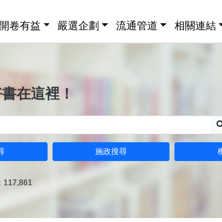
開卷有益
嚴選企劃
流通管道
相關連結
好書在這裡！
尋
施政搜尋
17,861