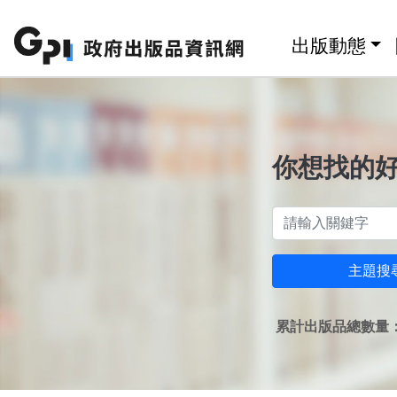
跳至主要內容區塊
:::
出版動態
你想找的
主題搜
累計出版品總數量：1