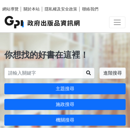
跳至主要內容區塊
網站導覽
│
關於本站
│
隱私權及安全政策
│
聯絡我們
你想找的好書在這裡！
搜尋
進階搜尋
主題搜尋
施政搜尋
機關搜尋