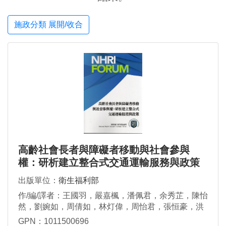
施政分類 展開/收合
高齡社會長者與障礙者移動與社會參與
權：研析建立整合式交通運輸服務與政策
出版單位：
衛生福利部
作/編/譯者：王國羽，嚴嘉楓，潘佩君，余秀芷，陳怡
然，劉婉如，周倩如，林灯偉，周怡君，張恒豪，洪
惠芬，吳玉琴，呂朝賢，侯勝宗，胡佳嵐，張勝雄，
GPN：1011500696