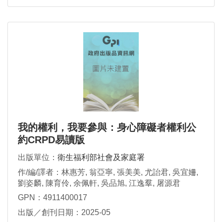
我的權利，我要參與：身心障礙者權利公
約CRPD易讀版
出版單位：
衛生福利部社會及家庭署
作/編/譯者：林惠芳, 翁亞寧, 張美美, 尤詒君, 吳宜姍,
劉姿麟, 陳育伶, 余佩軒, 吳品旭, 江逸羣, 屠源君
GPN：4911400017
出版／創刊日期：2025-05