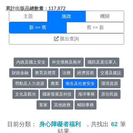
施政搜尋結果頁面
:::
累計出版品總數量：117,872
主題
施政
機關
新 => 舊
舊 => 新
匯出查詢
內政及國土安全
外交僑務及兩岸
國防及退伍軍人
財政金融
教育及體育
法務
經濟貿易
交通及建設
勞動及人力資源
農業
衛生及社會安全
環境資源
文化及觀光
國家發展及科技
海洋事務
原住民族
客家
其他政務
輔助事務
目前分類：
身心障礙者福利
，共找出
62
筆
結果。