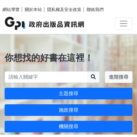
跳至主要內容區塊
網站導覽
│
關於本站
│
隱私權及安全政策
│
聯絡我們
你想找的好書在這裡！
搜尋
進階搜尋
主題搜尋
施政搜尋
機關搜尋