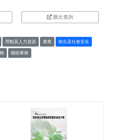
匯出查詢
勞動及人力資源
農業
衛生及社會安全
務
輔助事務
。