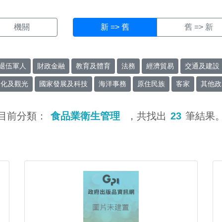
機關
新 => 舊
舊 => 新
退伍軍人
財政金融
教育及體育
法務
經濟貿易
交通及建設
文化及觀光
國家發展及科技
海洋事務
原住民族
客家
其他政
目前分類：
食品業衛生管理
，共找出
23
筆結果