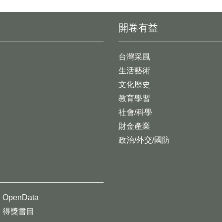
開卷有益
台灣采風
生活藝術
文化歷史
教育學習
社會/科學
財金產業
政治/外交/國防
OpenData
得獎書目