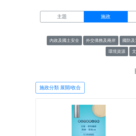
施政搜尋結果頁面
:::
主題
施政
內政及國土安全
外交僑務及兩岸
國防及
環境資源
施政分類 展開/收合