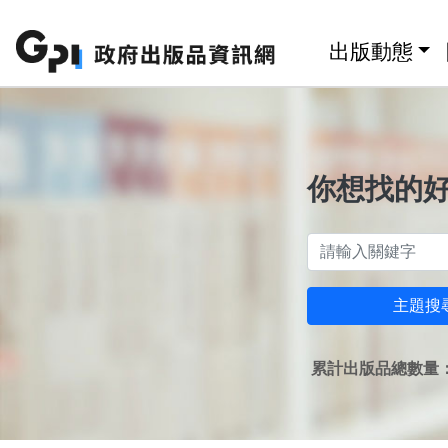
跳至主要內容區塊
:::
出版動態
你想找的
主題搜
累計出版品總數量：1