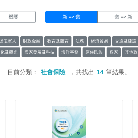
機關
新 => 舊
舊 => 新
退伍軍人
財政金融
教育及體育
法務
經濟貿易
交通及建設
文化及觀光
國家發展及科技
海洋事務
原住民族
客家
其他政
目前分類：
社會保險
，共找出
14
筆結果。