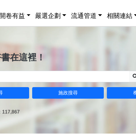
開卷有益
嚴選企劃
流通管道
相關連結
好書在這裡！
尋
施政搜尋
17,867