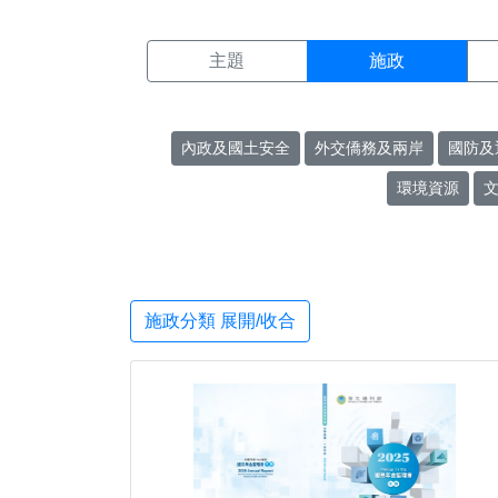
施政搜尋結果頁面
:::
主題
施政
內政及國土安全
外交僑務及兩岸
國防及
環境資源
施政分類 展開/收合