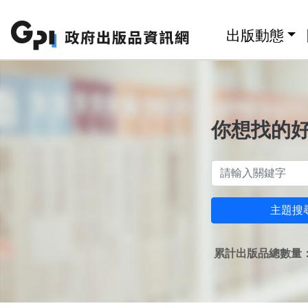
跳至主要內容區塊
:::
出版動態
你想找的
主題搜
累計出版品總數量：1