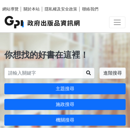
跳至主要內容區塊
網站導覽
│
關於本站
│
隱私權及安全政策
│
聯絡我們
你想找的好書在這裡！
搜尋
進階搜尋
主題搜尋
施政搜尋
機關搜尋