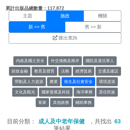
施政搜尋結果頁面
:::
累計出版品總數量：117,872
主題
施政
機關
新 => 舊
舊 => 新
匯出查詢
內政及國土安全
外交僑務及兩岸
國防及退伍軍人
財政金融
教育及體育
法務
經濟貿易
交通及建設
勞動及人力資源
農業
衛生及社會安全
環境資源
文化及觀光
國家發展及科技
海洋事務
原住民族
客家
其他政務
輔助事務
目前分類：
成人及中老年保健
，共找出
63
筆結果。