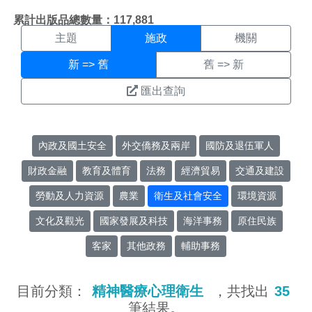
施政搜尋結果頁面
:::
累計出版品總數量：117,881
主題
施政
機關
新 => 舊
舊 => 新
匯出查詢
內政及國土安全
外交僑務及兩岸
國防及退伍軍人
財政金融
教育及體育
法務
經濟貿易
交通及建設
勞動及人力資源
農業
衛生及社會安全
環境資源
文化及觀光
國家發展及科技
海洋事務
原住民族
客家
其他政務
輔助事務
目前分類：
精神醫療心理衛生
，共找出
35
筆結果。