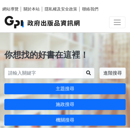
跳至主要內容區塊
網站導覽
│
關於本站
│
隱私權及安全政策
│
聯絡我們
你想找的好書在這裡！
搜尋
進階搜尋
主題搜尋
施政搜尋
機關搜尋