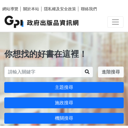
跳至主要內容區塊
網站導覽
│
關於本站
│
隱私權及安全政策
│
聯絡我們
你想找的好書在這裡！
搜尋
進階搜尋
主題搜尋
施政搜尋
機關搜尋