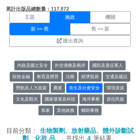
施政搜尋結果頁面
:::
累計出版品總數量：117,872
主題
施政
機關
新 => 舊
舊 => 新
匯出查詢
內政及國土安全
外交僑務及兩岸
國防及退伍軍人
財政金融
教育及體育
法務
經濟貿易
交通及建設
勞動及人力資源
農業
衛生及社會安全
環境資源
文化及觀光
國家發展及科技
海洋事務
原住民族
客家
其他政務
輔助事務
目前分類：
生物製劑、放射藥品、體外診斷試
劑、化妝 品
，共找出
4
筆結果。