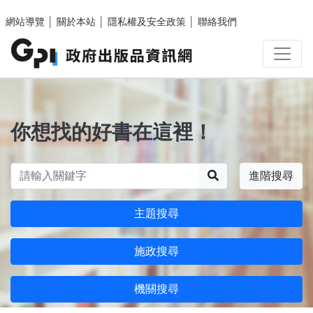
跳至主要內容區塊
網站導覽
│
關於本站
│
隱私權及安全政策
│
聯絡我們
你想找的好書在這裡！
搜尋
進階搜尋
主題搜尋
施政搜尋
機關搜尋