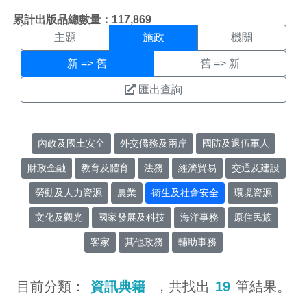
施政搜尋結果頁面
:::
累計出版品總數量：117,869
主題
施政
機關
新 => 舊
舊 => 新
匯出查詢
內政及國土安全
外交僑務及兩岸
國防及退伍軍人
財政金融
教育及體育
法務
經濟貿易
交通及建設
勞動及人力資源
農業
衛生及社會安全
環境資源
文化及觀光
國家發展及科技
海洋事務
原住民族
客家
其他政務
輔助事務
目前分類：
資訊典籍
，共找出
19
筆結果。