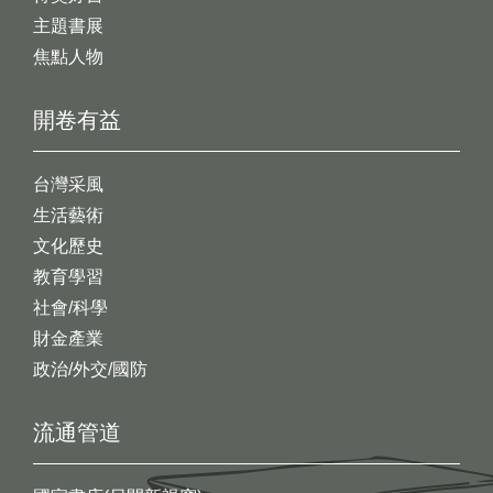
主題書展
焦點人物
開卷有益
台灣采風
生活藝術
文化歷史
教育學習
社會/科學
財金產業
政治/外交/國防
流通管道