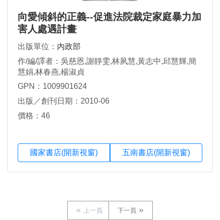
向愛傾斜的正義--促進法院裁定家庭暴力加
害人處遇計畫
出版單位：
內政部
作/編/譯者：吳慈恩,謝靜雯,林夙慧,黃志中,邱慧輝,簡
慧娟,林春燕,楊淑貞
GPN：1009901624
出版／創刊日期：2010-06
價格：46
國家書店(開新視窗)
五南書店(開新視窗)
上一頁
下一頁