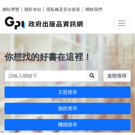
跳至主要內容區塊
網站導覽
│
關於本站
│
隱私權及安全政策
│
聯絡我們
你想找的好書在這裡！
搜尋
進階搜尋
主題搜尋
施政搜尋
機關搜尋