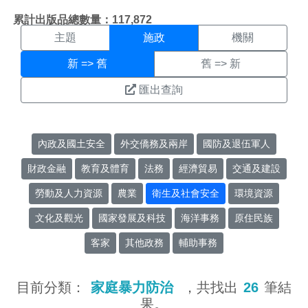
施政搜尋結果頁面
:::
累計出版品總數量：117,872
主題
施政
機關
新 => 舊
舊 => 新
匯出查詢
內政及國土安全
外交僑務及兩岸
國防及退伍軍人
財政金融
教育及體育
法務
經濟貿易
交通及建設
勞動及人力資源
農業
衛生及社會安全
環境資源
文化及觀光
國家發展及科技
海洋事務
原住民族
客家
其他政務
輔助事務
目前分類：
家庭暴力防治
，共找出
26
筆結
果。