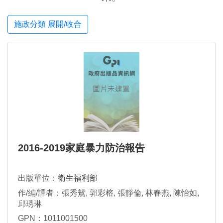
施政分類 展開/收合
2016-2019家庭暴力防治報告
出版單位：
衛生福利部
作/編/譯者：張秀鴛, 郭彩榕, 張靜倫, 林春燕, 陳怡如,
邱琇琳
GPN：1011001500