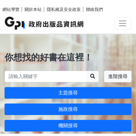
跳至主要內容區塊
網站導覽
│
關於本站
│
隱私權及安全政策
│
聯絡我們
你想找的好書在這裡！
搜尋
進階搜尋
主題搜尋
施政搜尋
機關搜尋