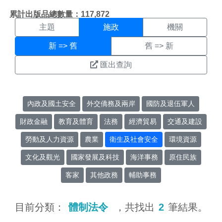
施政搜尋結果頁面
:::
累計出版品總數量：117,872
主題
施政
機關
新 => 舊
舊 => 新
匯出查詢
內政及國土安全
外交僑務及兩岸
國防及退伍軍人
財政金融
教育及體育
法務
經濟貿易
交通及建設
勞動及人力資源
農業
衛生及社會安全
環境資源
文化及觀光
國家發展及科技
海洋事務
原住民族
客家
其他政務
輔助事務
目前分類：
體制法令
，共找出
2
筆結果。