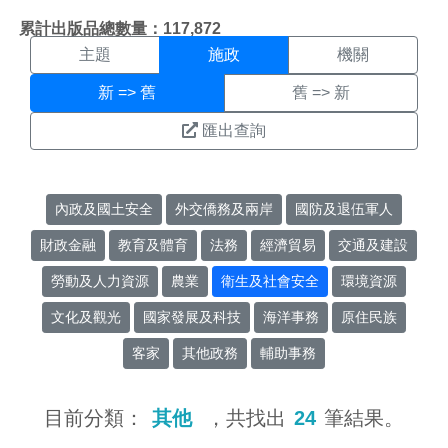
施政搜尋結果頁面
:::
累計出版品總數量：117,872
主題
施政
機關
新 => 舊
舊 => 新
匯出查詢
內政及國土安全
外交僑務及兩岸
國防及退伍軍人
財政金融
教育及體育
法務
經濟貿易
交通及建設
勞動及人力資源
農業
衛生及社會安全
環境資源
文化及觀光
國家發展及科技
海洋事務
原住民族
客家
其他政務
輔助事務
目前分類：
其他
，共找出
24
筆結果。