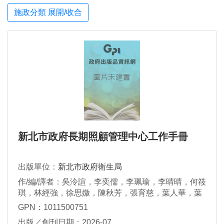
施政分類 展開/收合
新北市政府長期照顧管理中心工作手冊
出版單位：
新北市政府衛生局
作/編/譯者：吳泠諠，李奕儒，李珮瑜，李晴晴，何筱
琪，林經強，徐思媺，陳秋芳，張育慈，葉人華，葉
舒嫻，趙蒨萍，鄭蓓茹，劉柏廷，盧鈺茹，藍天祺，
GPN：1011500751
謝至威，謝芷芹，蕭雲璟
出版／創刊日期：2026-07