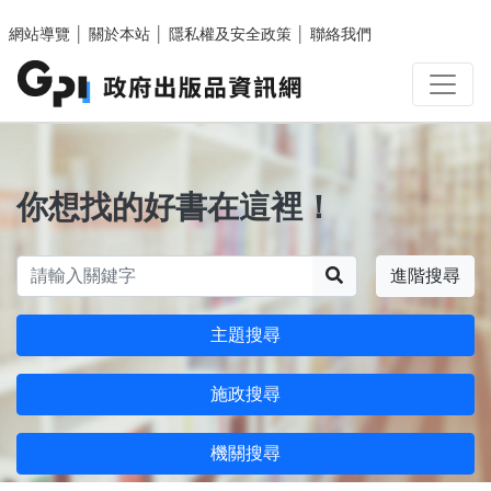
跳至主要內容區塊
網站導覽
│
關於本站
│
隱私權及安全政策
│
聯絡我們
你想找的好書在這裡！
搜尋
進階搜尋
主題搜尋
施政搜尋
機關搜尋