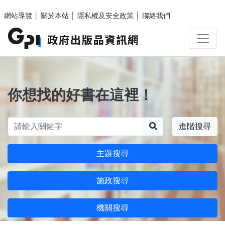
跳至主要內容區塊
網站導覽
│
關於本站
│
隱私權及安全政策
│
聯絡我們
你想找的好書在這裡！
搜尋
進階搜尋
主題搜尋
施政搜尋
機關搜尋