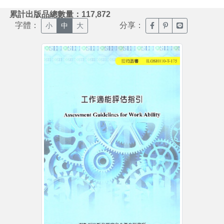
:::
累計出版品總數量：117,872
字體：
分享：
臉書分享(另開新視窗)
噗浪分享(另開新視
Line分享(另
小
中
大