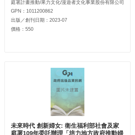
庭署計畫推動/果力文化/漫遊者文化事業股份有限公司
出版
GPN：1011200862
出版／創刊日期：2023-07
價格：550
未來時代 創新婦女: 衛生福利部社會及家
庭署109年委託辦理「培力地方政府推動婦