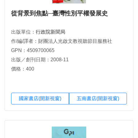
從背景到焦點─臺灣性別平權發展史
出版單位：
行政院新聞局
作/編/譯者：財團法人光啟文教視聽節目服務社
GPN：4509700065
出版／創刊日期：2008-11
價格：400
國家書店(開新視窗)
五南書店(開新視窗)