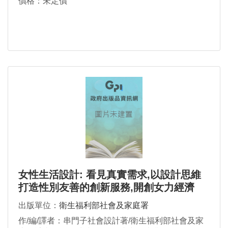
價格：未定價
女性生活設計: 看見真實需求,以設計思維
打造性別友善的創新服務,開創女力經濟
出版單位：
衛生福利部社會及家庭署
作/編/譯者：串門子社會設計著/衛生福利部社會及家