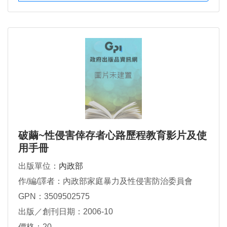
破繭~性侵害倖存者心路歷程教育影片及使
用手冊
出版單位：
內政部
作/編/譯者：內政部家庭暴力及性侵害防治委員會
GPN：3509502575
出版／創刊日期：2006-10
價格：20