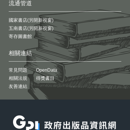
流通管道
國家書店(另開新視窗)
五南書店(另開新視窗)
寄存圖書館
相關連結
常見問題
OpenData
相關法規
得獎書目
友善連結
:::