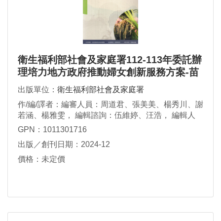
衛生福利部社會及家庭署112-113年委託辦
理培力地方政府推動婦女創新服務方案-苗
栗縣社會影響力報告書：以時間醞釀生命
出版單位：
衛生福利部社會及家庭署
滋味
作/編/譯者：編審人員：周道君、張美美、楊秀川、謝
若涵、楊雅雯， 編輯諮詢：伍維婷、汪浩， 編輯人
員：黃珮婷、邵筱潔、陳映羽
GPN：1011301716
出版／創刊日期：2024-12
價格：未定價