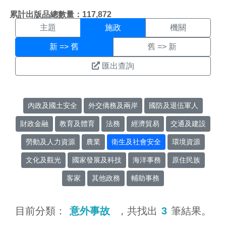
施政搜尋結果頁面
:::
累計出版品總數量：117,872
主題
施政
機關
新 => 舊
舊 => 新
匯出查詢
內政及國土安全
外交僑務及兩岸
國防及退伍軍人
財政金融
教育及體育
法務
經濟貿易
交通及建設
勞動及人力資源
農業
衛生及社會安全
環境資源
文化及觀光
國家發展及科技
海洋事務
原住民族
客家
其他政務
輔助事務
目前分類：
意外事故
，共找出
3
筆結果。