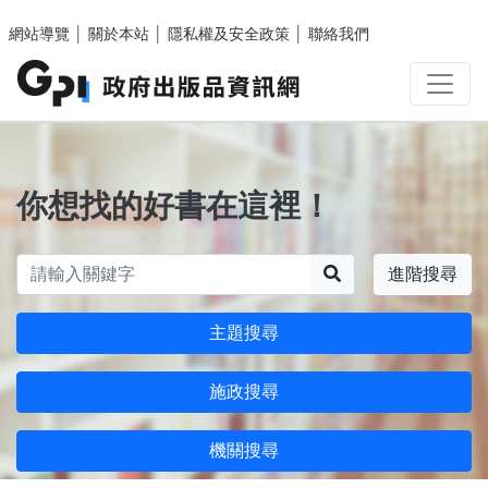
跳至主要內容區塊
網站導覽
│
關於本站
│
隱私權及安全政策
│
聯絡我們
你想找的好書在這裡！
搜尋
進階搜尋
主題搜尋
施政搜尋
機關搜尋