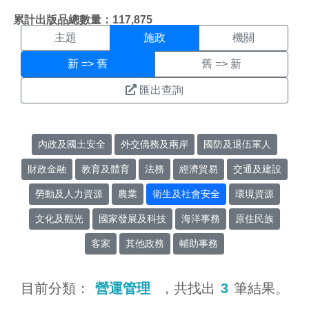
施政搜尋結果頁面
:::
累計出版品總數量：117,875
主題
施政
機關
新 => 舊
舊 => 新
匯出查詢
內政及國土安全
外交僑務及兩岸
國防及退伍軍人
財政金融
教育及體育
法務
經濟貿易
交通及建設
勞動及人力資源
農業
衛生及社會安全
環境資源
文化及觀光
國家發展及科技
海洋事務
原住民族
客家
其他政務
輔助事務
目前分類：
營運管理
，共找出
3
筆結果。