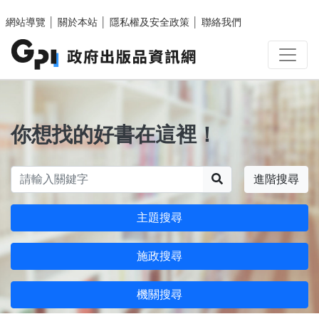
跳至主要內容區塊
網站導覽
│
關於本站
│
隱私權及安全政策
│
聯絡我們
你想找的好書在這裡！
搜尋
進階搜尋
主題搜尋
施政搜尋
機關搜尋