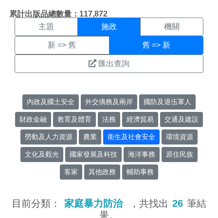
施政搜尋結果頁面
:::
累計出版品總數量：117,872
主題
施政
機關
新 => 舊
舊 => 新
匯出查詢
內政及國土安全
外交僑務及兩岸
國防及退伍軍人
財政金融
教育及體育
法務
經濟貿易
交通及建設
勞動及人力資源
農業
衛生及社會安全
環境資源
文化及觀光
國家發展及科技
海洋事務
原住民族
客家
其他政務
輔助事務
目前分類：
家庭暴力防治
，共找出
26
筆結
果。