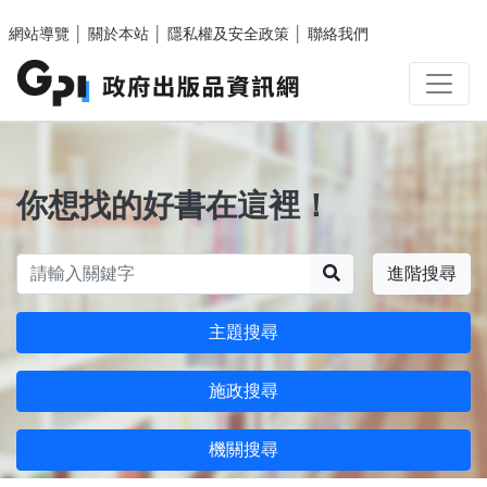
跳至主要內容區塊
網站導覽
│
關於本站
│
隱私權及安全政策
│
聯絡我們
你想找的好書在這裡！
搜尋
進階搜尋
主題搜尋
施政搜尋
機關搜尋