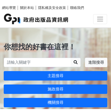
跳至主要內容區塊
網站導覽
│
關於本站
│
隱私權及安全政策
│
聯絡我們
你想找的好書在這裡！
搜尋
進階搜尋
主題搜尋
施政搜尋
機關搜尋