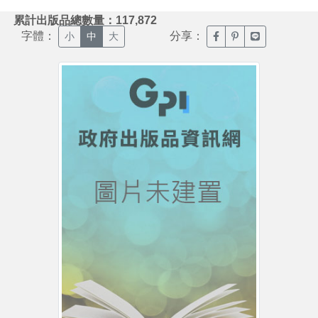
:::
累計出版品總數量：117,872
字體：
分享：
臉書分享(另開新視窗)
噗浪分享(另開新視
Line分享(另
小
中
大