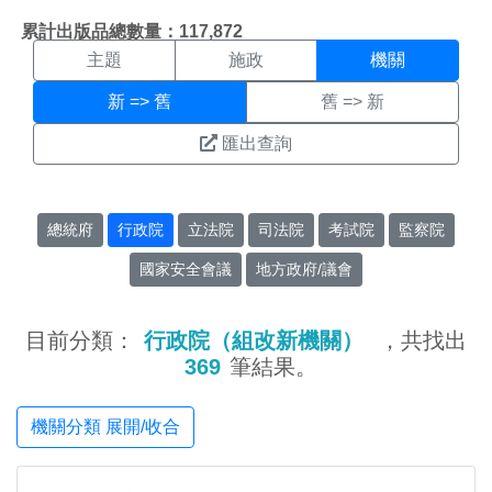
機關搜尋結果頁面
:::
累計出版品總數量：117,872
主題
施政
機關
新 => 舊
舊 => 新
匯出查詢
總統府
行政院
立法院
司法院
考試院
監察院
國家安全會議
地方政府/議會
目前分類：
行政院（組改新機關）
，共找出
369
筆結果。
機關分類 展開/收合