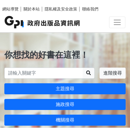
跳至主要內容區塊
網站導覽
│
關於本站
│
隱私權及安全政策
│
聯絡我們
你想找的好書在這裡！
搜尋
進階搜尋
主題搜尋
施政搜尋
機關搜尋