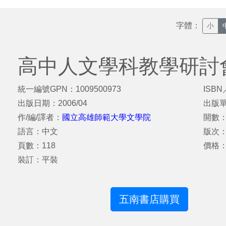
字體：
小
高中人文學科教學研討
統一編號GPN：1009500973
ISBN
出版日期：2006/04
出版
作/編/譯者：
國立高雄師範大學文學院
開數：
語言：中文
版次
頁數：118
價格：
裝訂：平裝
五南書店購買