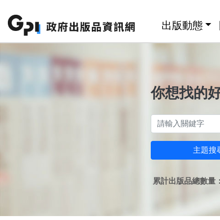
跳至主要內容區塊
:::
出版動態
你想找的
主題搜
累計出版品總數量：1