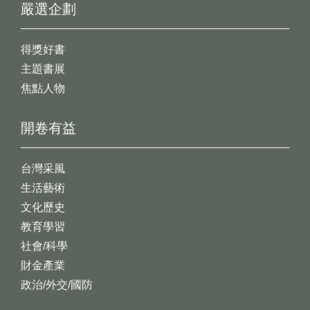
嚴選企劃
得獎好書
主題書展
焦點人物
開卷有益
台灣采風
生活藝術
文化歷史
教育學習
社會/科學
財金產業
政治/外交/國防