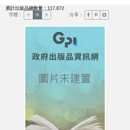
:::
累計出版品總數量：117,872
字體：
分享：
臉書分享(另開新視窗)
噗浪分享(另開新視
Line分享(另
小
中
大