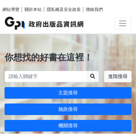
跳至主要內容區塊
網站導覽
│
關於本站
│
隱私權及安全政策
│
聯絡我們
你想找的好書在這裡！
搜尋
進階搜尋
主題搜尋
施政搜尋
機關搜尋