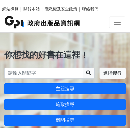
跳至主要內容區塊
網站導覽
│
關於本站
│
隱私權及安全政策
│
聯絡我們
你想找的好書在這裡！
搜尋
進階搜尋
主題搜尋
施政搜尋
機關搜尋