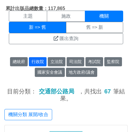
機關搜尋結果頁面
:::
累計出版品總數量：117,865
主題
施政
機關
新 => 舊
舊 => 新
匯出查詢
總統府
行政院
立法院
司法院
考試院
監察院
國家安全會議
地方政府/議會
目前分類：
交通部公路局
，共找出
67
筆結
果。
機關分類 展開/收合