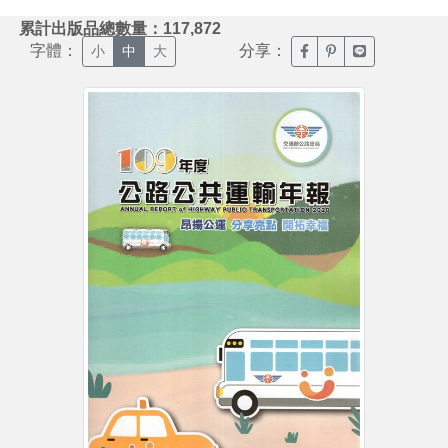
:::
累計出版品總數量：117,872
字體：
分享：
臉書分享(另開新視窗)
噗浪分享(另開新視
Line分享(另
小
中
大