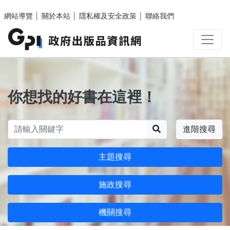
跳至主要內容區塊
網站導覽
│
關於本站
│
隱私權及安全政策
│
聯絡我們
你想找的好書在這裡！
搜尋
進階搜尋
主題搜尋
施政搜尋
機關搜尋