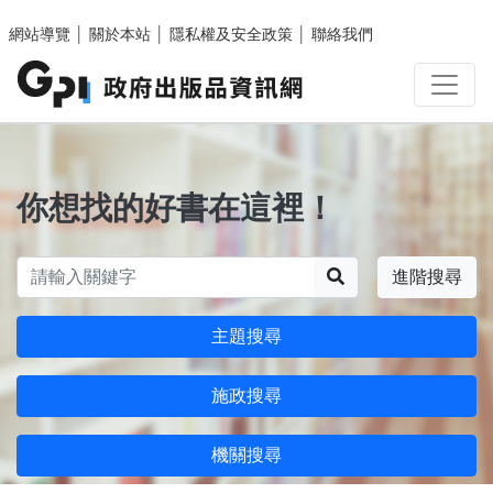
跳至主要內容區塊
網站導覽
│
關於本站
│
隱私權及安全政策
│
聯絡我們
你想找的好書在這裡！
搜尋
進階搜尋
主題搜尋
施政搜尋
機關搜尋