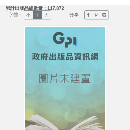
:::
累計出版品總數量：117,872
字體：
分享：
臉書分享(另開新視窗)
噗浪分享(另開新視
Line分享(另
小
中
大