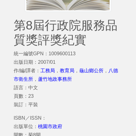
第8屆行政院服務品
質獎評獎紀實
統一編號GPN：1009600113
出版日期：2007/01
作/編/譯者：
工務局
，
教育局
，
龜山鄉公所
，
八德
市衛生所
，
蘆竹地政事務所
語言：中文
頁數：23
裝訂：平裝
ISBN／ISSN：
出版單位：
桃園市政府
開數：菊8開