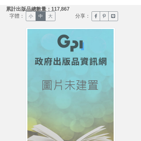
:::
累計出版品總數量：117,867
字體：
分享：
臉書分享(另開新視窗)
噗浪分享(另開新視
Line分享(另
小
中
大