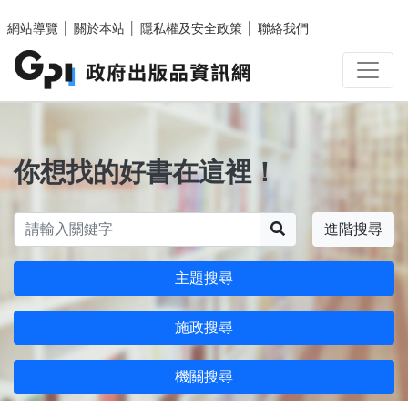
跳至主要內容區塊
網站導覽
│
關於本站
│
隱私權及安全政策
│
聯絡我們
你想找的好書在這裡！
搜尋
進階搜尋
主題搜尋
施政搜尋
機關搜尋