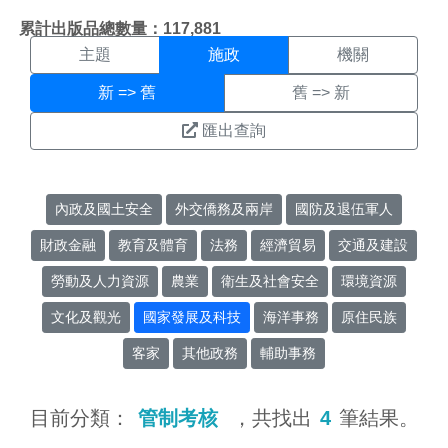
施政搜尋結果頁面
:::
累計出版品總數量：117,881
主題
施政
機關
新 => 舊
舊 => 新
匯出查詢
內政及國土安全
外交僑務及兩岸
國防及退伍軍人
財政金融
教育及體育
法務
經濟貿易
交通及建設
勞動及人力資源
農業
衛生及社會安全
環境資源
文化及觀光
國家發展及科技
海洋事務
原住民族
客家
其他政務
輔助事務
目前分類：
管制考核
，共找出
4
筆結果。