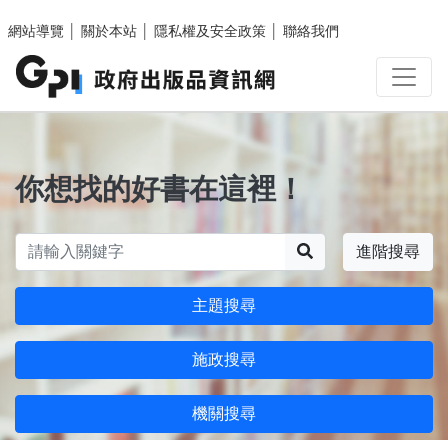
跳至主要內容區塊
網站導覽
│
關於本站
│
隱私權及安全政策
│
聯絡我們
你想找的好書在這裡！
搜尋
進階搜尋
主題搜尋
施政搜尋
機關搜尋