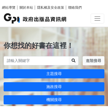
跳至主要內容區塊
網站導覽
│
關於本站
│
隱私權及安全政策
│
聯絡我們
你想找的好書在這裡！
搜尋
進階搜尋
主題搜尋
施政搜尋
機關搜尋