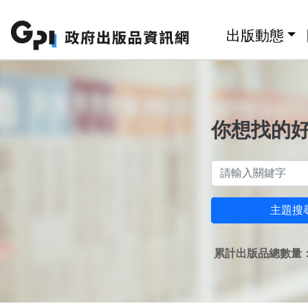
跳至主要內容區塊
:::
出版動態
你想找的
主題搜
累計出版品總數量：1