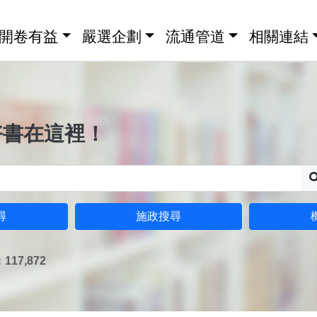
開卷有益
嚴選企劃
流通管道
相關連結
好書在這裡！
尋
施政搜尋
17,872