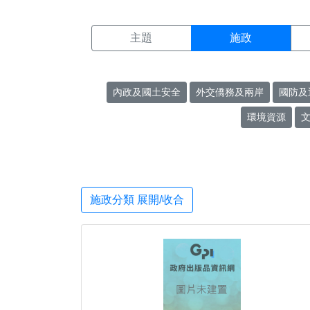
施政搜尋結果頁面
:::
主題
施政
內政及國土安全
外交僑務及兩岸
國防及
環境資源
施政分類 展開/收合