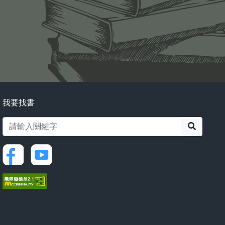
我要找書
搜尋