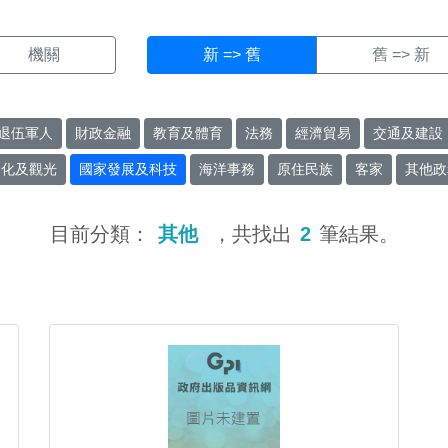
機關
新 => 舊
舊 => 新
退伍軍人
財政金融
教育及體育
法務
經濟貿易
交通及建設
文化及觀光
國家發展及科技
海洋事務
原住民族
客家
其他政
目前分類：
其他
，共找出
2
筆結果。