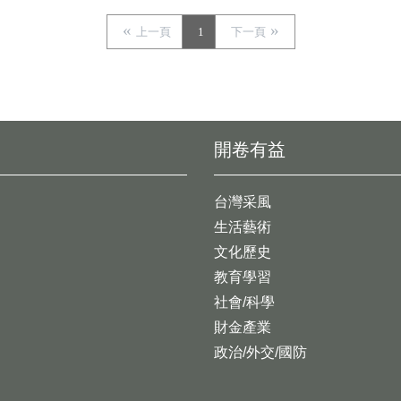
上一頁
1
下一頁
開卷有益
台灣采風
生活藝術
文化歷史
教育學習
社會/科學
財金產業
政治/外交/國防