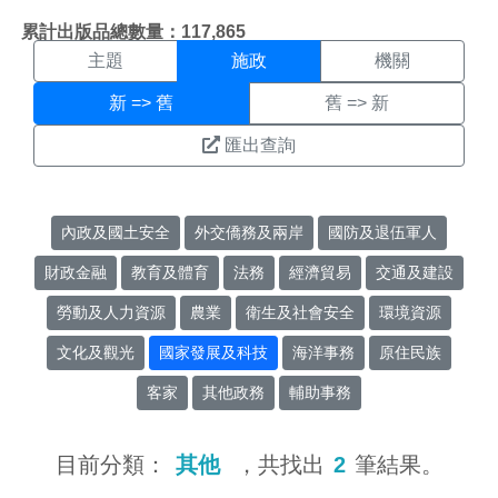
施政搜尋結果頁面
:::
累計出版品總數量：117,865
主題
施政
機關
新 => 舊
舊 => 新
匯出查詢
內政及國土安全
外交僑務及兩岸
國防及退伍軍人
財政金融
教育及體育
法務
經濟貿易
交通及建設
勞動及人力資源
農業
衛生及社會安全
環境資源
文化及觀光
國家發展及科技
海洋事務
原住民族
客家
其他政務
輔助事務
目前分類：
其他
，共找出
2
筆結果。