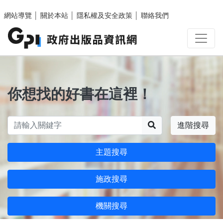
跳至主要內容區塊
網站導覽
│
關於本站
│
隱私權及安全政策
│
聯絡我們
你想找的好書在這裡！
搜尋
進階搜尋
主題搜尋
施政搜尋
機關搜尋