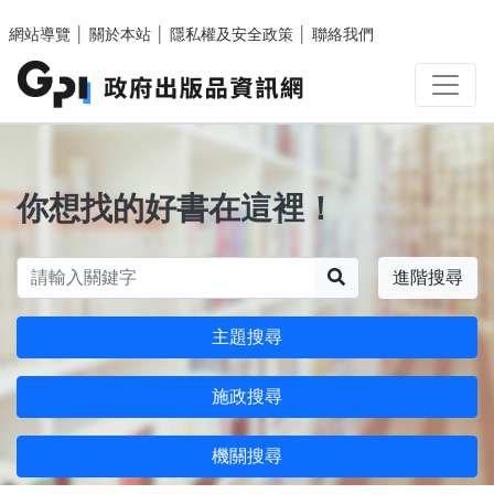
跳至主要內容區塊
網站導覽
│
關於本站
│
隱私權及安全政策
│
聯絡我們
你想找的好書在這裡！
搜尋
進階搜尋
主題搜尋
施政搜尋
機關搜尋