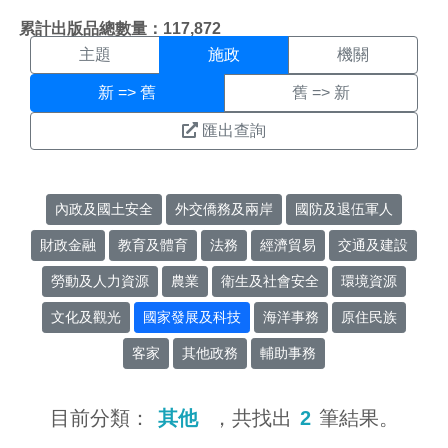
施政搜尋結果頁面
:::
累計出版品總數量：117,872
主題
施政
機關
新 => 舊
舊 => 新
匯出查詢
內政及國土安全
外交僑務及兩岸
國防及退伍軍人
財政金融
教育及體育
法務
經濟貿易
交通及建設
勞動及人力資源
農業
衛生及社會安全
環境資源
文化及觀光
國家發展及科技
海洋事務
原住民族
客家
其他政務
輔助事務
目前分類：
其他
，共找出
2
筆結果。