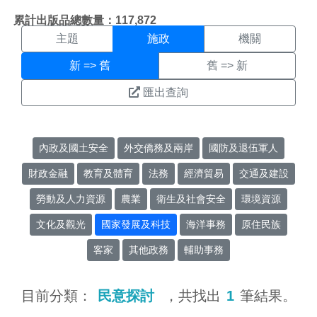
施政搜尋結果頁面
:::
累計出版品總數量：117,872
主題
施政
機關
新 => 舊
舊 => 新
匯出查詢
內政及國土安全
外交僑務及兩岸
國防及退伍軍人
財政金融
教育及體育
法務
經濟貿易
交通及建設
勞動及人力資源
農業
衛生及社會安全
環境資源
文化及觀光
國家發展及科技
海洋事務
原住民族
客家
其他政務
輔助事務
目前分類：
民意探討
，共找出
1
筆結果。