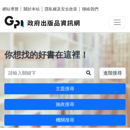
跳至主要內容區塊
網站導覽
│
關於本站
│
隱私權及安全政策
│
聯絡我們
你想找的好書在這裡！
搜尋
進階搜尋
主題搜尋
施政搜尋
機關搜尋