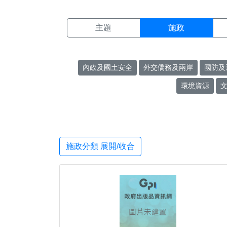
施政搜尋結果頁面
:::
主題
施政
內政及國土安全
外交僑務及兩岸
國防及
環境資源
施政分類 展開/收合