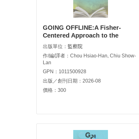
GOING OFFLINE:A Fisher-
Centered Approach to the
Sustainable Development of
出版單位：
監察院
Fishers’Human Rights
作/編/譯者：Chou Hsiao-Han, Chiu Show-
Lan
GPN：1011500928
出版／創刊日期：2026-08
價格：300