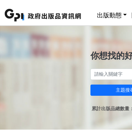
跳至主要內容區塊
:::
出版動態
你想找的
主題搜
累計出版品總數量：1