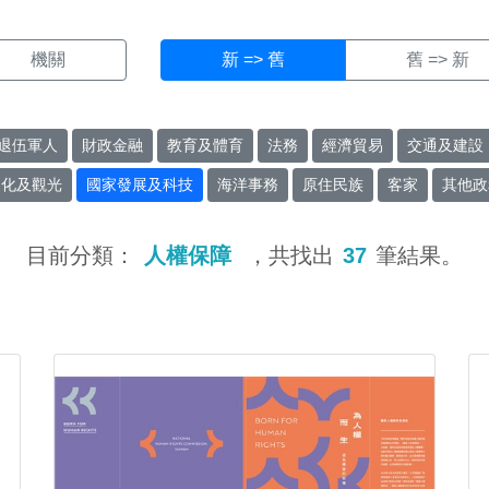
機關
新 => 舊
舊 => 新
退伍軍人
財政金融
教育及體育
法務
經濟貿易
交通及建設
文化及觀光
國家發展及科技
海洋事務
原住民族
客家
其他政
目前分類：
人權保障
，共找出
37
筆結果。