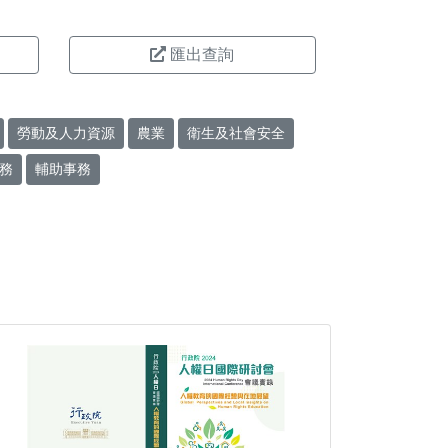
匯出查詢
勞動及人力資源
農業
衛生及社會安全
務
輔助事務