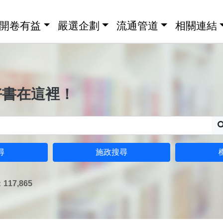
開卷有益
嚴選企劃
流通管道
相關連結
好書在這裡！
尋
施政搜尋
17,865